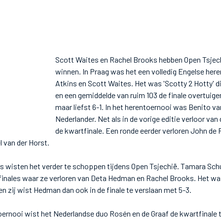
Scott Waites en Rachel Brooks hebben Open Tsjec
winnen. In Praag was het een volledig Engelse here
Atkins en Scott Waites. Het was 'Scotty 2 Hotty' di
en een gemiddelde van ruim 103 de finale overtuig
maar liefst 6-1. In het herentoernooi was Benito v
Nederlander. Net als in de vorige editie verloor van 
de kwartfinale. Een ronde eerder verloren John de 
 van der Horst.
 wisten het verder te schoppen tijdens Open Tsjechië. Tamara Schu
finales waar ze verloren van Deta Hedman en Rachel Brooks. Het w
n zij wist Hedman dan ook in de finale te verslaan met 5-3.
oernooi wist het Nederlandse duo Rosén en de Graaf de kwartfinale t