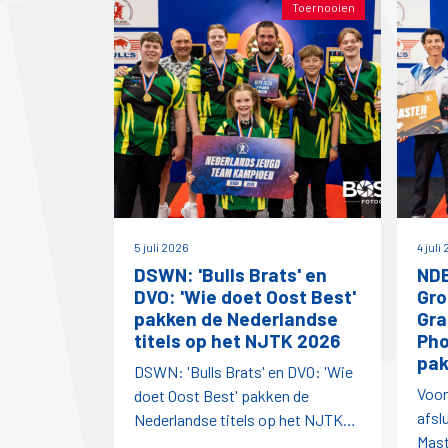
Toernooien
5 juli 2026
4 juli
DSWN: 'Bulls Brats' en
NDB
DVO: 'Wie doet Oost Best'
Gro
pakken de Nederlandse
Gra
titels op het NJTK 2026
Pho
pak
DSWN: 'Bulls Brats' en DVO: 'Wie
Voor
doet Oost Best' pakken de
afsl
Nederlandse titels op het NJTK
Mast
2026