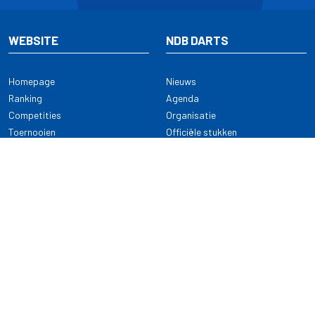
WEBSITE
NDB DARTS
Homepage
Nieuws
Ranking
Agenda
Competities
Organisatie
Toernooien
Officiële stukken
Selectie
Alle onderwerpen
NDB Darts
Kennisbank
KENNISBANK
CONTACT
Dartsport
Nederlandse Darts Bond
NDB Veilige dartsport
Archimedesbaan 7
Gedragsregels
3439 ME Nieuwegein